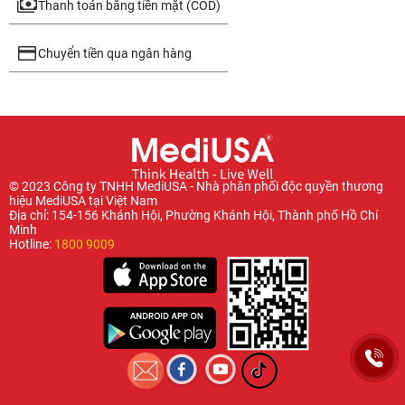
Thanh toán bằng tiền mặt (COD)
Chuyển tiền qua ngân hàng
© 2023 Công ty TNHH MediUSA - Nhà phân phối độc quyền thương
hiệu MediUSA tại Việt Nam
Địa chỉ: 154-156 Khánh Hội, Phường Khánh Hội, Thành phố Hồ Chí
Minh
Hotline:
1800 9009