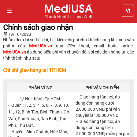
VI
Chính sách giao nhận
19/10/2023
Nhằm đem lại sự tiện lợi, tiết kiệm chi phí cho khách hàng khi mua sản
phẩm của
MediUSA.vn
qua điện thoại, email hoặc online.
MediUSA.vn
áp dụng biểu phí vận chuyển đối với các đơn hàng tại các
tỉnh thành như sau:
Chi phí giao hàng tại TP.HCM
PHÂN VÙNG
PHÍ VẬN CHUYỂN
- Giao hàng tận nơi, áp
1/ Nội thành Tp.HCM:
dụng đơn hàng dưới
- Quận : 1, 2, 3, 4, 5, 6, 7, 8, 9, 10,
2.000.000 VNĐ, phí vận
11, 12, Bình Tân, Bình Thạnh, Gò
chuyển là: 30.000 VNĐ
Vấp, Phú Nhuận, Tân Bình, Tân
- Giao hàng tận nơi, áp
Phú, Thủ Đức.
dụng đơn hàng trên
- Huyện : Bình Chánh, Hóc Môn,
2.000.000 VNĐ, miễn phí phí