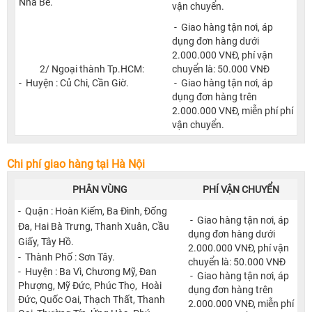
Nhà Bè.
vận chuyển.
- Giao hàng tận nơi, áp
dụng đơn hàng dưới
2.000.000 VNĐ, phí vận
2/ Ngoại thành Tp.HCM
:
chuyển là: 50.000 VNĐ
- Huyện : Củ Chi, Cần Giờ.
- Giao hàng tận nơi, áp
dụng đơn hàng trên
2.000.000 VNĐ, miễn phí phí
vận chuyển.
Chi phí giao hàng tại Hà Nội
PHÂN VÙNG
PHÍ VẬN CHUYỂN
- Quận : Hoàn Kiếm, Ba Đình, Đống
- Giao hàng tận nơi, áp
Đa, Hai Bà Trưng, Thanh Xuân, Cầu
dụng đơn hàng dưới
Giấy, Tây Hồ.
2.000.000 VNĐ, phí vận
- Thành Phố : Sơn Tây.
chuyển là: 50.000 VNĐ
- Huyện : Ba Vì, Chương Mỹ, Đan
- Giao hàng tận nơi, áp
Phượng, Mỹ Đức, Phúc Thọ, Hoài
dụng đơn hàng trên
Đức, Quốc Oai, Thạch Thất, Thanh
2.000.000 VNĐ, miễn phí